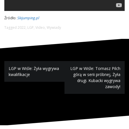
Źródło:
Skijumping.pl
Tagged
2022
,
LGP
,
Video
,
Wywiady
N
LGP w Wiśle: Żyła wygrywa
LGP w Wiśle: Tomasz Pilch
kwalifikacje
górą w serii próbnej, Żyła
a
drugi. Kubacki wygrywa
zawody!
w
i
g
a
c