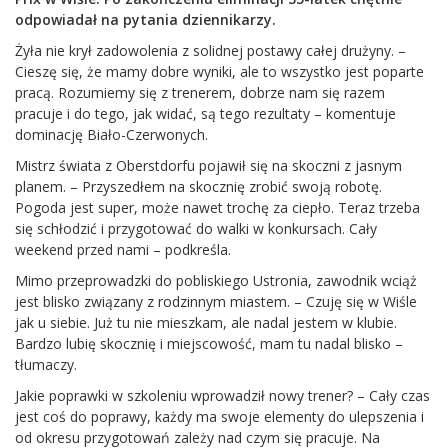
odpowiadał na pytania dziennikarzy.
Żyła nie krył zadowolenia z solidnej postawy całej drużyny. –
Cieszę się, że mamy dobre wyniki, ale to wszystko jest poparte
pracą. Rozumiemy się z trenerem, dobrze nam się razem
pracuje i do tego, jak widać, są tego rezultaty – komentuje
dominację Biało-Czerwonych.
Mistrz świata z Oberstdorfu pojawił się na skoczni z jasnym
planem. – Przyszedłem na skocznię zrobić swoją robotę.
Pogoda jest super, może nawet trochę za ciepło. Teraz trzeba
się schłodzić i przygotować do walki w konkursach. Cały
weekend przed nami – podkreśla.
Mimo przeprowadzki do pobliskiego Ustronia, zawodnik wciąż
jest blisko związany z rodzinnym miastem. – Czuję się w Wiśle
jak u siebie. Już tu nie mieszkam, ale nadal jestem w klubie.
Bardzo lubię skocznię i miejscowość, mam tu nadal blisko –
tłumaczy.
Jakie poprawki w szkoleniu wprowadził nowy trener? – Cały czas
jest coś do poprawy, każdy ma swoje elementy do ulepszenia i
od okresu przygotowań zależy nad czym się pracuje. Na