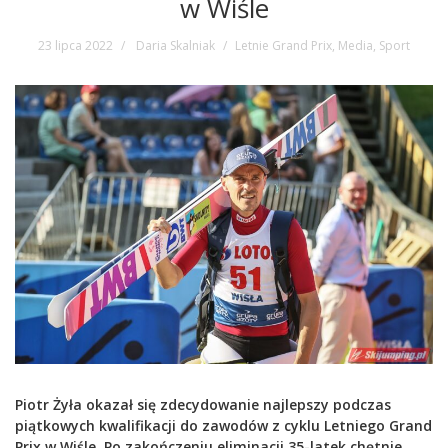
w Wiśle
23 lipca 2022
Daria Skalniak
Letnie Grand Prix
,
Media
,
Sport
Piotr Żyła okazał się zdecydowanie najlepszy podczas
piątkowych kwalifikacji do zawodów z cyklu Letniego Grand
Prix w Wiśle. Po zakończeniu eliminacji 35-latek chętnie