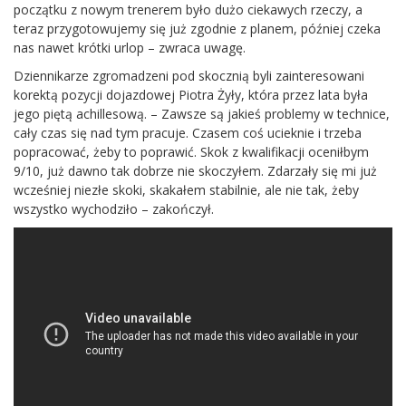
początku z nowym trenerem było dużo ciekawych rzeczy, a
teraz przygotowujemy się już zgodnie z planem, później czeka
nas nawet krótki urlop – zwraca uwagę.
Dziennikarze zgromadzeni pod skocznią byli zainteresowani
korektą pozycji dojazdowej Piotra Żyły, która przez lata była
jego piętą achillesową. – Zawsze są jakieś problemy w technice,
cały czas się nad tym pracuje. Czasem coś ucieknie i trzeba
popracować, żeby to poprawić. Skok z kwalifikacji oceniłbym
9/10, już dawno tak dobrze nie skoczyłem. Zdarzały się mi już
wcześniej niezłe skoki, skakałem stabilnie, ale nie tak, żeby
wszystko wychodziło – zakończył.