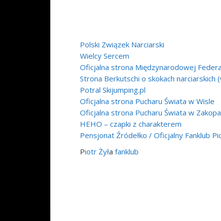
Polski Związek Narciarski
Wielcy Sercem
Oficjalna strona Międzynarodowej Federac
Strona Berkutschi o skokach narciarskich 
Potral Skijumping.pl
Oficjalna strona Pucharu Świata w Wisle
Oficjalna strona Pucharu Świata w Zako
HEHO – czapki z charakterem
Pensjonat Źródełko / Oficjalny Fanklub Pi
P
iotr
Żył
a
fanklub