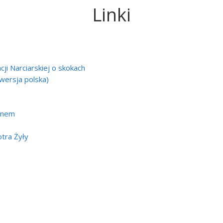
Linki
ji Narciarskiej o skokach
(wersja polska)
panem
otra Żyły