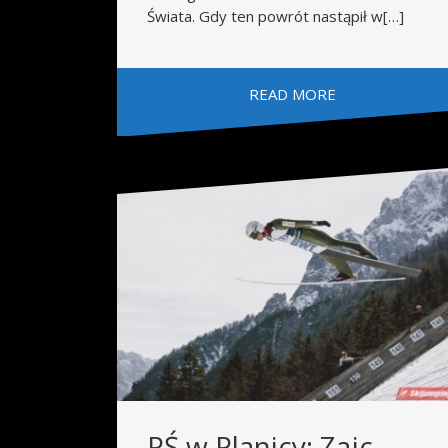
Świata. Gdy ten powrót nastąpił w[…]
READ MORE
PŚ w Planicy: Zajc