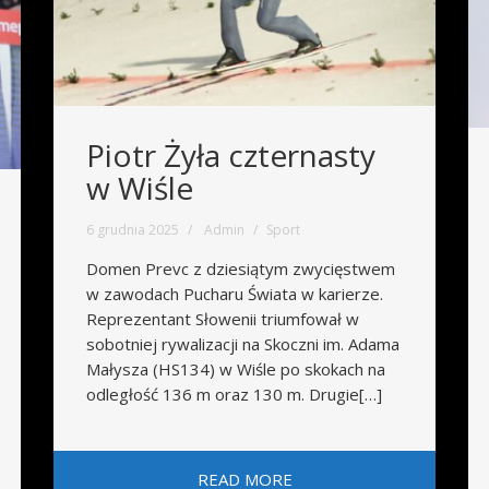
Piotr Żyła czternasty
w Wiśle
6 grudnia 2025
Admin
Sport
Domen Prevc z dziesiątym zwycięstwem
w zawodach Pucharu Świata w karierze.
Reprezentant Słowenii triumfował w
sobotniej rywalizacji na Skoczni im. Adama
Małysza (HS134) w Wiśle po skokach na
odległość 136 m oraz 130 m. Drugie[…]
READ MORE