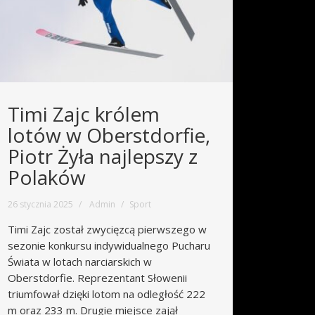
Timi Zajc królem
lotów w Oberstdorfie,
Piotr Żyła najlepszy z
Polaków
26 stycznia 2025
Admin
Sport
Timi Zajc został zwycięzcą pierwszego w
sezonie konkursu indywidualnego Pucharu
Świata w lotach narciarskich w
Oberstdorfie. Reprezentant Słowenii
triumfował dzięki lotom na odległość 222
m oraz 233 m. Drugie miejsce zajął