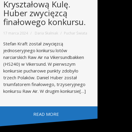
Kryształową Kulę.
Huber zwycięzcą
finałowego konkursu.
17 marca 2024
Daria Skalniak
Puchar Świata
Stefan Kraft został zwycięzcą
jednoseryjnego konkursu lotów
narciarskich Raw Air na Vikersundbakken
(HS240) w Vikersund. W pierwszym
konkursie pucharowe punkty zdobyło
trzech Polaków. Daniel Huber został
triumfatorem finałowego, trzyseryjnego
konkursu Raw Air. W drugim konkursie[…]
READ MORE