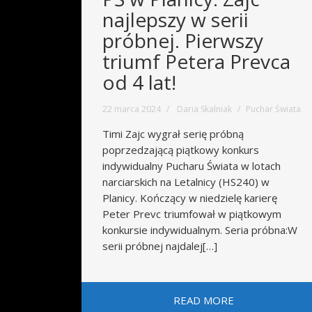
najlepszy w serii
próbnej. Pierwszy
triumf Petera Prevca
od 4 lat!
22 marca 2024
Daria Skalniak
Puchar Świata
Timi Zajc wygrał serię próbną
poprzedzającą piątkowy konkurs
indywidualny Pucharu Świata w lotach
narciarskich na Letalnicy (HS240) w
Planicy. Kończący w niedzielę karierę
Peter Prevc triumfował w piątkowym
konkursie indywidualnym. Seria próbna:W
serii próbnej najdalej[…]
READ MORE