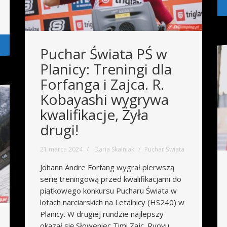
Puchar Świata PŚ w
Planicy: Treningi dla
Forfanga i Zajca. R.
Kobayashi wygrywa
kwalifikacje, Żyła
drugi!
21 marca 2024
Daria Skalniak
Puchar Świata
Johann Andre Forfang wygrał pierwszą
serię treningową przed kwalifikacjami do
piątkowego konkursu Pucharu Świata w
lotach narciarskich na Letalnicy (HS240) w
Planicy. W drugiej rundzie najlepszy
okazał się Słoweniec Timi Zajc. Ryoyu