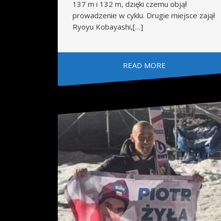
137 m i 132 m, dzięki czemu objął
prowadzenie w cyklu. Drugie miejsce zajął
Ryoyu Kobayashi,[…]
READ MORE