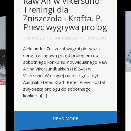
Raw Air w Vikersund:
Treningi dla
Zniszczoła i Krafta. P.
Prevc wygrywa prolog
15 marca 2024
Daria Skalniak
Puchar Świata
Aleksander Zniszczoł wygrał pierwszą
serię treningową przed prologiem do
sobotniego konkursu indywidualnego Raw
Air na Vikersundbakken (HS240) w
Vikersund. W drugiej rundzie górą był
Austriak Stefan Kraft. Peter Prevc został
zwycięzcą prologu do sobotniego
konkursu[…]
READ MORE