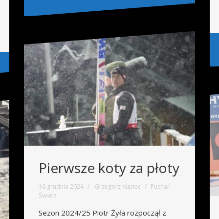
Pierwsze koty za płoty
16 grudnia 2024
Grzegorz Kupiec
Puchar
Świata
Sezon 2024/25 Piotr Żyła rozpoczął z