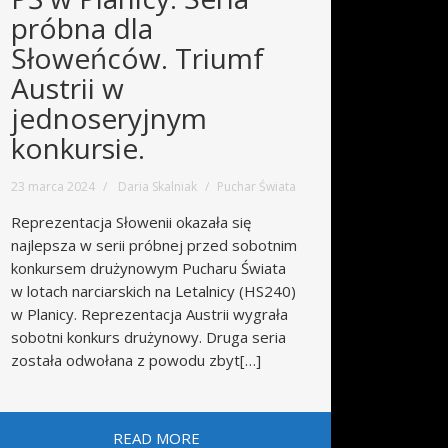
próbna dla
Słoweńców. Triumf
Austrii w
jednoseryjnym
konkursie.
23 marca 2024
Daria Skalniak
Puchar Świata
Reprezentacja Słowenii okazała się
najlepsza w serii próbnej przed sobotnim
konkursem drużynowym Pucharu Świata
w lotach narciarskich na Letalnicy (HS240)
w Planicy. Reprezentacja Austrii wygrała
sobotni konkurs drużynowy. Druga seria
została odwołana z powodu zbyt[…]
READ MORE