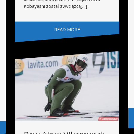
Kobayashi został zwycięzcą[…]
READ MORE