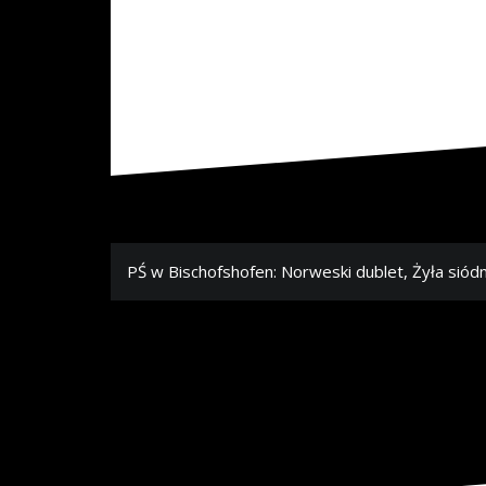
N
PŚ w Bischofshofen: Norweski dublet, Żyła sió
a
w
i
g
a