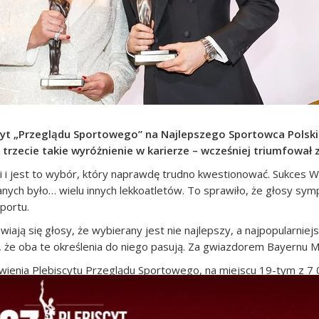
yt „Przeglądu Sportowego” na Najlepszego Sportowca Polski 
trzecie takie wyróżnienie w karierze – wcześniej triumfował z
 i jest to wybór, który naprawdę trudno kwestionować. Sukces W
nych było… wielu innych lekkoatletów. To sprawiło, że głosy symp
portu.
wiają się głosy, że wybierany jest nie najlepszy, a najpopularnie
 że oba te określenia do niego pasują. Za gwiazdorem Bayernu 
tawienia Plebiscytu Przeglądu Sportowego, na miejscu 19-tym z 7