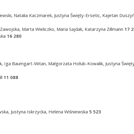
ewski, Natalia Kaczmarek, Justyna Święty-Ersetic, Kajetan Duszy
awojska, Marta Wieliczko, Maria Sajdak, Katarzyna Zillmann
17 
wska
16 280
k, Iga Baumgart-Witan, Małgorzata Hołub-Kowalik, Justyna Święty
ll
11 088
wska, Justyna Iskrzycka, Helena Wiśniewska
5 523