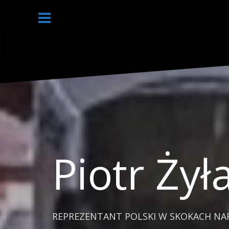
S
k
i
p
t
o
c
o
n
t
e
n
t
Piotr Żył
REPREZENTANT POLSKI W SKOKACH NAR