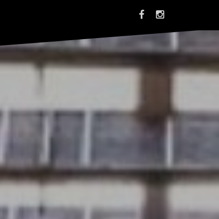
P
P
i
i
o
o
t
t
r
r
Ż
Ż
y
y
ł
l
a
a
O
O
ff
ff
i
i
c
c
i
i
a
a
l
l
F
I
a
n
c
s
e
t
b
a
o
g
o
r
k
a
m