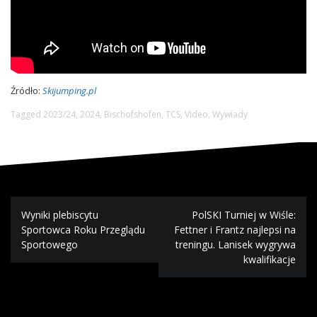
Źródło:
Skijumping.pl
Tagged
2023/24
,
2024
,
Bischofshofen
,
TCS
,
Video
,
Wywiady
N
Wyniki plebiscytu
PolSKI Turniej w Wiśle:
Sportowca Roku Przeglądu
Fettner i Frantz najlepsi na
a
Sportowego
treningu. Lanisek wygrywa
kwalifikacje
w
i
g