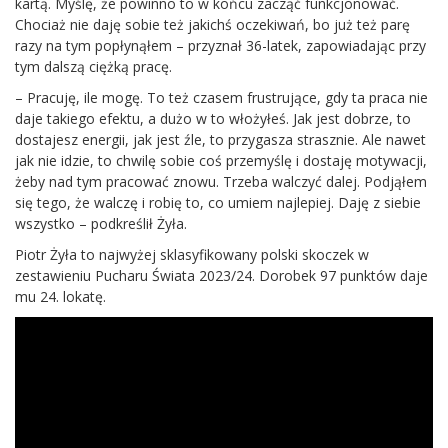
kartą. Myślę, że powinno to w końcu zacząć funkcjonować.
Chociaż nie daję sobie też jakichś oczekiwań, bo już też parę
razy na tym popłynąłem – przyznał 36-latek, zapowiadając przy
tym dalszą ciężką pracę.
– Pracuję, ile mogę. To też czasem frustrujące, gdy ta praca nie
daje takiego efektu, a dużo w to włożyłeś. Jak jest dobrze, to
dostajesz energii, jak jest źle, to przygasza strasznie. Ale nawet
jak nie idzie, to chwilę sobie coś przemyślę i dostaję motywacji,
żeby nad tym pracować znowu. Trzeba walczyć dalej. Podjąłem
się tego, że walczę i robię to, co umiem najlepiej. Daję z siebie
wszystko – podkreślił Żyła.
Piotr Żyła to najwyżej sklasyfikowany polski skoczek w
zestawieniu Pucharu Świata 2023/24. Dorobek 97 punktów daje
mu 24. lokatę.