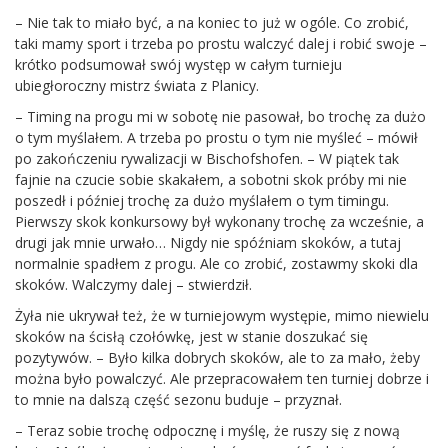
– Nie tak to miało być, a na koniec to już w ogóle. Co zrobić,
taki mamy sport i trzeba po prostu walczyć dalej i robić swoje –
krótko podsumował swój występ w całym turnieju
ubiegłoroczny mistrz świata z Planicy.
– Timing na progu mi w sobotę nie pasował, bo trochę za dużo
o tym myślałem. A trzeba po prostu o tym nie myśleć – mówił
po zakończeniu rywalizacji w Bischofshofen. – W piątek tak
fajnie na czucie sobie skakałem, a sobotni skok próby mi nie
poszedł i później trochę za dużo myślałem o tym timingu.
Pierwszy skok konkursowy był wykonany trochę za wcześnie, a
drugi jak mnie urwało… Nigdy nie spóźniam skoków, a tutaj
normalnie spadłem z progu. Ale co zrobić, zostawmy skoki dla
skoków. Walczymy dalej – stwierdził.
Żyła nie ukrywał też, że w turniejowym występie, mimo niewielu
skoków na ścisłą czołówkę, jest w stanie doszukać się
pozytywów. – Było kilka dobrych skoków, ale to za mało, żeby
można było powalczyć. Ale przepracowałem ten turniej dobrze i
to mnie na dalszą część sezonu buduje – przyznał.
– Teraz sobie trochę odpocznę i myślę, że ruszy się z nową