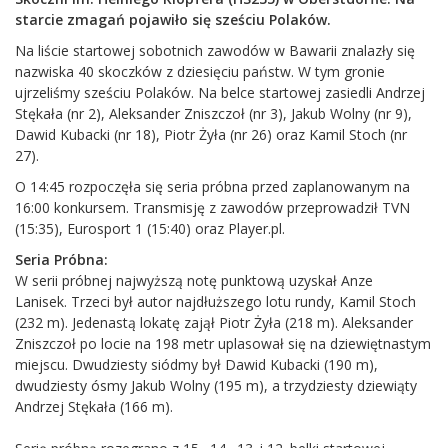
starcie zmagań pojawiło się sześciu Polaków.
Na liście startowej sobotnich zawodów w Bawarii znalazły się
nazwiska 40 skoczków z dziesięciu państw. W tym gronie
ujrzeliśmy sześciu Polaków. Na belce startowej zasiedli Andrzej
Stękała (nr 2), Aleksander Zniszczoł (nr 3), Jakub Wolny (nr 9),
Dawid Kubacki (nr 18), Piotr Żyła (nr 26) oraz Kamil Stoch (nr
27).
O 14:45 rozpoczęła się seria próbna przed zaplanowanym na
16:00 konkursem. Transmisję z zawodów przeprowadził TVN
(15:35), Eurosport 1 (15:40) oraz Player.pl.
Seria Próbna:
W serii próbnej najwyższą notę punktową uzyskał Anze
Lanisek. Trzeci był autor najdłuższego lotu rundy, Kamil Stoch
(232 m). Jedenastą lokatę zajął Piotr Żyła (218 m). Aleksander
Zniszczoł po locie na 198 metr uplasował się na dziewiętnastym
miejscu. Dwudziesty siódmy był Dawid Kubacki (190 m),
dwudziesty ósmy Jakub Wolny (195 m), a trzydziesty dziewiąty
Andrzej Stękała (166 m).