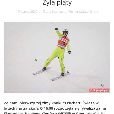
Żyła piąty
19 marca 2022
Daria Skalniak
Puchar Świata
,
Sport
Za nami pierwszy tej zimy konkurs Pucharu Świata w
lotach narciarskich. O 16:00 rozpoczęła się rywalizacja na
Skoczni im. Heiniego Klopfera (HS235) w Oberstdorfie. Na