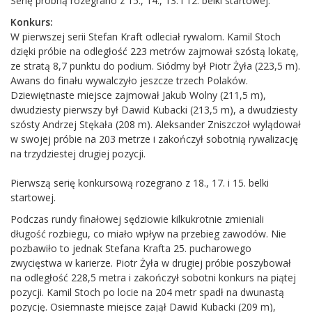
Serię próbną rozegrano z 15., 14., 13. i 12. belki startowej.
Konkurs:
W pierwszej serii Stefan Kraft odleciał rywalom. Kamil Stoch
dzięki próbie na odległość 223 metrów zajmował szóstą lokatę,
ze stratą 8,7 punktu do podium. Siódmy był Piotr Żyła (223,5 m).
Awans do finału wywalczyło jeszcze trzech Polaków.
Dziewiętnaste miejsce zajmował Jakub Wolny (211,5 m),
dwudziesty pierwszy był Dawid Kubacki (213,5 m), a dwudziesty
szósty Andrzej Stękała (208 m). Aleksander Zniszczoł wylądował
w swojej próbie na 203 metrze i zakończył sobotnią rywalizację
na trzydziestej drugiej pozycji.
Pierwszą serię konkursową rozegrano z 18., 17. i 15. belki
startowej.
Podczas rundy finałowej sędziowie kilkukrotnie zmieniali
długość rozbiegu, co miało wpływ na przebieg zawodów. Nie
pozbawiło to jednak Stefana Krafta 25. pucharowego
zwycięstwa w karierze. Piotr Żyła w drugiej próbie poszybował
na odległość 228,5 metra i zakończył sobotni konkurs na piątej
pozycji. Kamil Stoch po locie na 204 metr spadł na dwunastą
pozycję. Osiemnaste miejsce zajął Dawid Kubacki (209 m),