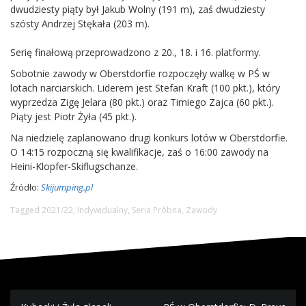
dwudziesty piąty był Jakub Wolny (191 m), zaś dwudziesty
szósty Andrzej Stękała (203 m).
Serię finałową przeprowadzono z 20., 18. i 16. platformy.
Sobotnie zawody w Oberstdorfie rozpoczęły walkę w PŚ w
lotach narciarskich. Liderem jest Stefan Kraft (100 pkt.), który
wyprzedza Zigę Jelara (80 pkt.) oraz Timiego Zajca (60 pkt.).
Piąty jest Piotr Żyła (45 pkt.).
Na niedzielę zaplanowano drugi konkurs lotów w Oberstdorfie.
O 14:15 rozpoczną się kwalifikacje, zaś o 16:00 zawody na
Heini-Klopfer-Skiflugschanze.
Źródło:
Skijumping.pl
Tagged
2021/22
,
Indywidualny
,
Seria Próbna
,
Zawody